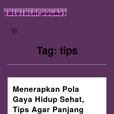
Skip
×
to
content
Situs Berita Mengupdate Beragam Kategori
Theotherpodcast
Tag:
tips
Menerapkan Pola
Gaya Hidup Sehat,
Tips Agar Panjang